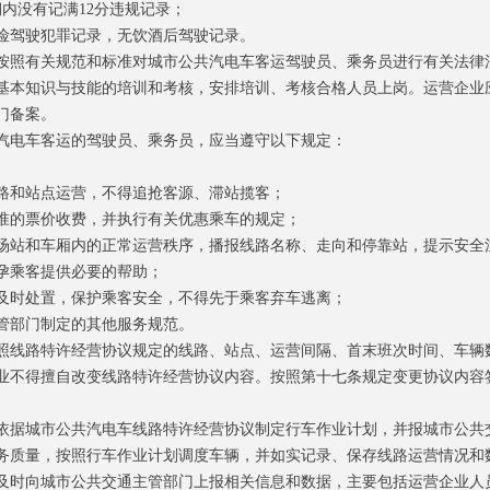
内没有记满12分违规记录；
驾驶犯罪记录，无饮酒后驾驶记录。
照有关规范和标准对城市公共汽电车客运驾驶员、乘务员进行有关法律
基本知识与技能的培训和考核，安排培训、考核合格人员上岗。运营企业
门备案。
电车客运的驾驶员、乘务员，应当遵守以下规定：
和站点运营，不得追抢客源、滞站揽客；
的票价收费，并执行有关优惠乘车的规定；
站和车厢内的正常运营秩序，播报线路名称、走向和停靠站，提示安全
乘客提供必要的帮助；
时处置，保护乘客安全，不得先于乘客弃车逃离；
部门制定的其他服务规范。
线路特许经营协议规定的线路、站点、运营间隔、首末班次时间、车辆
业不得擅自改变线路特许经营协议内容。按照第十七条规定变更协议内容
据城市公共汽电车线路特许经营协议制定行车作业计划，并报城市公共
务质量，按照行车作业计划调度车辆，并如实记录、保存线路运营情况和
时向城市公共交通主管部门上报相关信息和数据，主要包括运营企业人