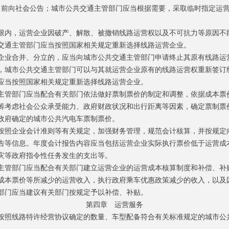
日前向社会公告；城市公共交通主管部门应当根据需要，采取临时指定运
内，运营企业因破产、解散、被撤销线路运营权以及不可抗力等原因不
交通主管部门应当按照国家相关规定重新选择线路运营企业。
业合并、分立的，应当向城市公共交通主管部门申请终止其原有线路运
，城市公共交通主管部门可以与其就运营企业原有的线路运营权重新签订
应当按照国家相关规定重新选择线路运营企业。
管部门应当配合有关部门依法做好票制票价的制定和调整，依据成本票
筹考虑社会公众承受能力、政府财政状况和出行距离等因素，确定票制票
府确定的城市公共汽电车票制票价。
照企业会计准则等有关规定，加强财务管理，规范会计核算，并按规定
告等信息。年度会计报告内容应当包括运营企业实际执行票价低于运营成
灾等政府指令性任务发生的支出等。
管部门应当配合有关部门建立运营企业的运营成本核算制度和补偿、补
本票价等所减少的运营收入，执行政府乘车优惠政策减少的收入，以及
部门应当建议有关部门按规定予以补偿、补贴。
第四章 运营服务
照线路特许经营协议确定的数量、车型配备符合有关标准规定的城市公