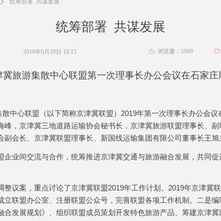
ꄲ
统筹部署 共谋发展
统筹部署 共谋发展
浏览量：
1969
2019年6月19日
16:15
ꄀ
ꄘ
津冀旅游集散中心联盟第一次理事长办公会议在石家庄
集散中心联盟（以下简称京津冀联盟）
2019
年第一次理事长办公会议
海峰，京津冀三地道路运输协会秘书长，京津冀旅游联盟理事长、副
会副会长、京津冀联盟理事长、新国线运输集团有限公司董事长王旭
盟企业间交流与合作，统筹推进京津冀交通与旅游融合发展，共同促
调整议案，重点讨论了京津冀联盟
2019
年工作计划。
2019
年京津冀联
成立联盟办公室、注册联盟公众号，完善联盟各项工作机制。二是编
融合发展规划》、组织联盟成员策划开发特色旅游产品、筹建京津冀