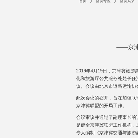
首页
ꄲ
会员专区
ꄲ
会员风采
——京
2019
年
4
月
19
日，京津冀旅游
化和旅游厅公共服务处处长任
议。会议由北京市道路运输协
此次会议的召开，旨在加强联
京津冀联盟的开局工作。
会议审议并通过了副理事长的
是健全京津冀联盟工作机构，
专人编制《京津冀交通与旅游